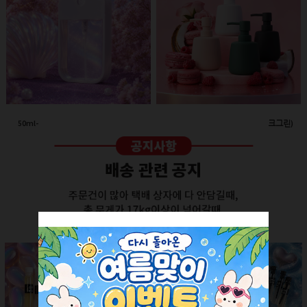
50ml-애플 스프레이(투명/화이트캡)
260ml-고급세라믹 펌프용기(다크그린)
회원공개
회원공개
더보기 +
SALE ITEM