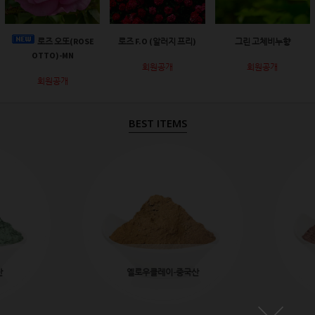
로즈 오또(ROSE
로즈 F.O (알러지 프리)
그린 고체비누향
OTTO)-MN
회원공개
회원공개
회원공개
BEST ITEMS
산
옐로우클레이-중국산