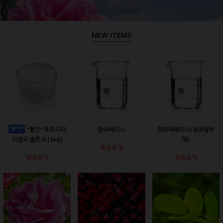
NEW ITEMS
*할인* 호주 다이
향수베이스
패브릭베이스(섬유탈취
아몬드 솔트-D [1kg]
제)
회원공개
회원공개
회원공개