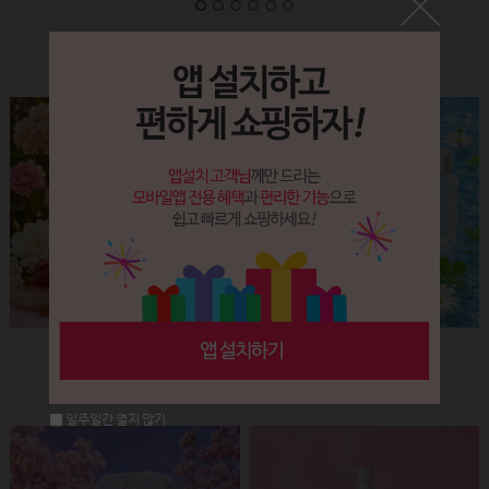
Label&Bottle
햅번 립스틱용기(핑크+골드)
납작 에센스 유리용기 (30ml)
회원공개
회원공개
일주일간 열지 않기