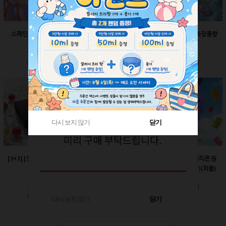
스페인산 향료-향수향
스페인산 향료-비누향
스페인산 향료-화장품향
2ml
2ml
2ml
회원공개
회원공개
회원공개
다시 보지 않기
다시 보지 않기
닫기
닫기
[1+1] [한정판매]매트블
[한정판매]24￠ 그린 뾰
60ml-몬스터 실리콘 원
랙 박스
족캡
터치캡 튜브용기(퍼플)
회원공개
회원공개
회원공개
다시 보지 않기
닫기