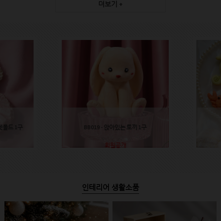
더보기 +
렛몰드 1구
BB019 - 앉아있는 토끼 1구
회원공개
인테리어 생활소품