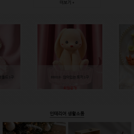
더보기 +
렛몰드 1구
BB019 - 앉아있는 토끼 1구
회원공개
인테리어 생활소품