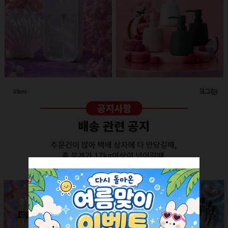
50ml-애플 스프레이(투명/화이트캡)
260ml-고급세라믹 펌프용기(다크그린)
회원공개
회원공개
더보기 +
SALE ITEM