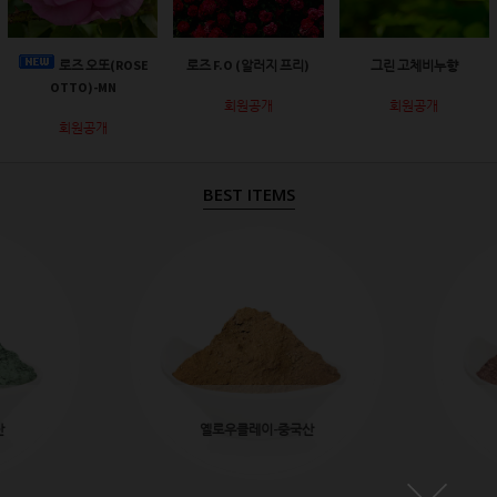
로즈 오또(ROSE
로즈 F.O (알러지 프리)
그린 고체비누향
OTTO)-MN
회원공개
회원공개
회원공개
BEST ITEMS
산
옐로우클레이-중국산