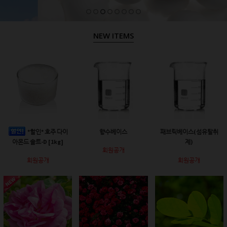
NEW ITEMS
*할인* 호주 다이
향수베이스
패브릭베이스(섬유탈취
아몬드 솔트-D [1kg]
제)
회원공개
회원공개
회원공개