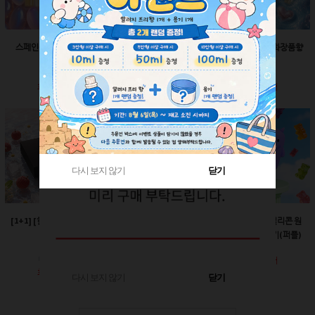
스페인산 향료-향수향
스페인산 향료-비누향
스페인산 향료-화장품향
2ml
2ml
2ml
회원공개
회원공개
회원공개
다시 보지 않기
다시 보지 않기
닫기
닫기
[1+1] [한정판매]매트블
[한정판매]24￠ 그린 뾰
60ml-몬스터 실리콘 원
랙 박스
족캡
터치캡 튜브용기(퍼플)
회원공개
회원공개
회원공개
다시 보지 않기
닫기