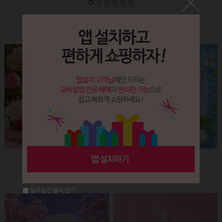
Label&Bottle
햅번 립스틱용기(핑크+골드)
납작 에센스 유리용기 (30ml)
회원공개
회원공개
일주일간 열지 않기