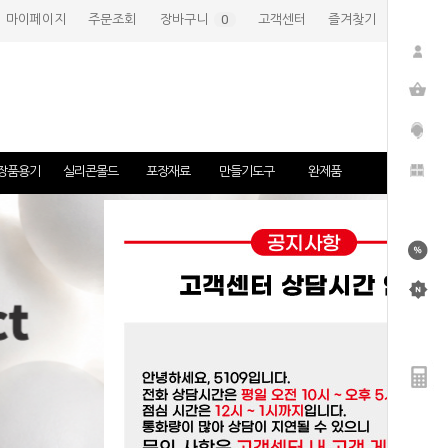
마이페이지
주문조회
장바구니
(
0
)
고객센터
즐겨찾기
장품용기
실리콘몰드
포장재료
만들기도구
완제품