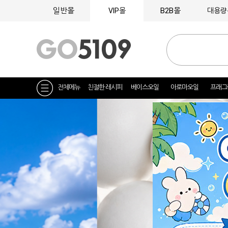
일반몰
B2B몰
VIP몰
대용량
전체메뉴
친절한 레시피
베이스오일
아로마오일
프래그