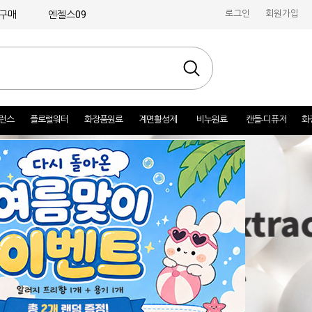
로그인
회원가입
구매
엔젤스09
런스
플로럴워터
화장품원료
계면활성제
비누원료
캔들-디퓨저
화