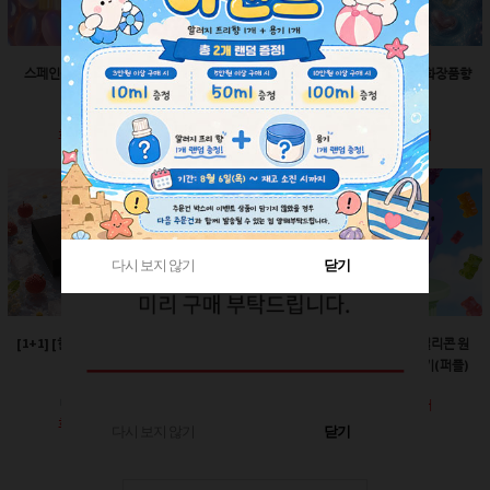
스페인산 향료-향수향
스페인산 향료-비누향
스페인산 향료-화장품향
2ml
2ml
2ml
회원공개
회원공개
회원공개
다시 보지 않기
다시 보지 않기
닫기
닫기
[1+1] [한정판매]매트블
[한정판매]24￠ 그린 뾰
60ml-몬스터 실리콘 원
랙 박스
족캡
터치캡 튜브용기(퍼플)
회원공개
회원공개
회원공개
다시 보지 않기
닫기