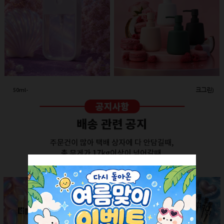
50ml-애플 스프레이(투명/화이트캡)
260ml-고급세라믹 펌프용기(다크그린)
회원공개
회원공개
더보기 +
SALE ITEM