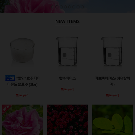
NEW ITEMS
*할인* 호주 다이
향수베이스
패브릭베이스(섬유탈취
아몬드 솔트-D [1kg]
제)
회원공개
회원공개
회원공개