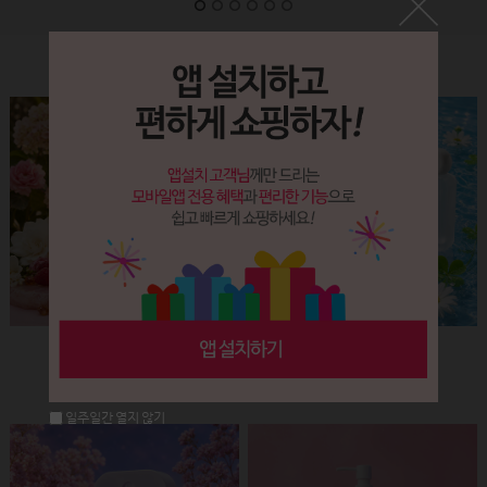
Label&Bottle
햅번 립스틱용기(핑크+골드)
납작 에센스 유리용기 (30ml)
회원공개
회원공개
일주일간 열지 않기