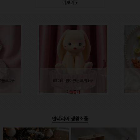
더보기 +
렛몰드 1구
BB019 - 앉아있는 토끼 1구
회원공개
인테리어 생활소품