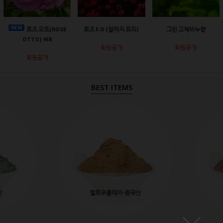
로즈 오또(ROSE
로즈 F.O (알러지 프리)
그린 고체비누향
OTTO)-MN
회원공개
회원공개
회원공개
BEST ITEMS
산
옐로우클레이-중국산