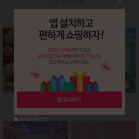
Label&Bottle
햅번 립스틱용기(핑크+골드)
납작 에센스 유리용기 (30ml)
회원공개
회원공개
일주일간 열지 않기