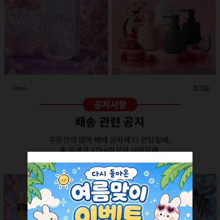
50ml-애플 스프레이(투명/화이트캡)
260ml-고급세라믹 펌프용기(다크그린)
회원공개
회원공개
더보기 +
SALE ITEM