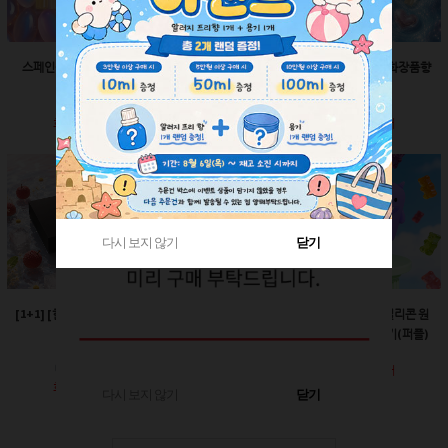
스페인산 향료-향수향
스페인산 향료-비누향
스페인산 향료-화장품향
2ml
2ml
2ml
회원공개
회원공개
회원공개
다시 보지 않기
다시 보지 않기
닫기
닫기
[1+1] [한정판매]매트블
[한정판매]24￠ 그린 뾰
60ml-몬스터 실리콘 원
랙 박스
족캡
터치캡 튜브용기(퍼플)
회원공개
회원공개
회원공개
다시 보지 않기
닫기