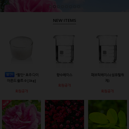
NEW ITEMS
*할인* 호주 다이
향수베이스
패브릭베이스(섬유탈취
아몬드 솔트-D [1kg]
제)
회원공개
회원공개
회원공개