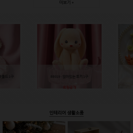
더보기 +
렛몰드 1구
BB019 - 앉아있는 토끼 1구
회원공개
인테리어 생활소품