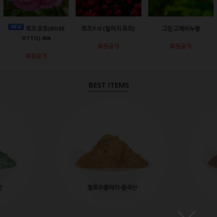
로즈 오또(ROSE
로즈 F.O (알러지 프리)
그린 고체비누향
OTTO)-MN
회원공개
회원공개
회원공개
BEST ITEMS
산
옐로우클레이-중국산