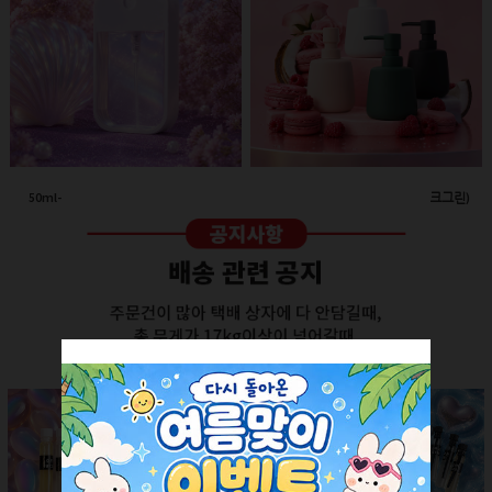
50ml-애플 스프레이(투명/화이트캡)
260ml-고급세라믹 펌프용기(다크그린)
회원공개
회원공개
더보기 +
SALE ITEM