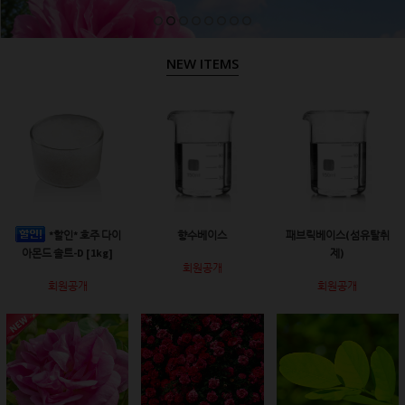
NEW ITEMS
*할인* 호주 다이
향수베이스
패브릭베이스(섬유탈취
아몬드 솔트-D [1kg]
제)
회원공개
회원공개
회원공개