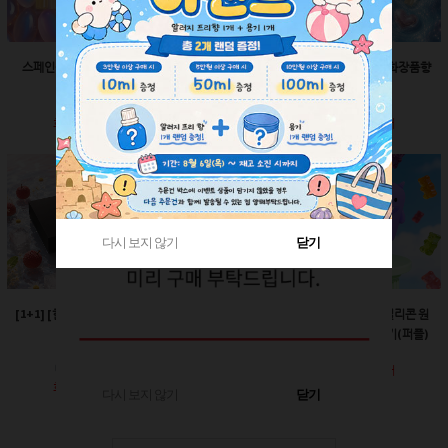
스페인산 향료-향수향
스페인산 향료-비누향
스페인산 향료-화장품향
2ml
2ml
2ml
회원공개
회원공개
회원공개
다시 보지 않기
다시 보지 않기
닫기
닫기
[1+1] [한정판매]매트블
[한정판매]24￠ 그린 뾰
60ml-몬스터 실리콘 원
랙 박스
족캡
터치캡 튜브용기(퍼플)
회원공개
회원공개
회원공개
다시 보지 않기
닫기