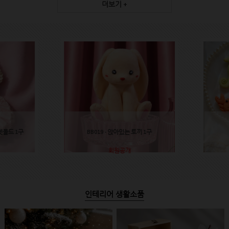
더보기 +
렛몰드 1구
BB019 - 앉아있는 토끼 1구
회원공개
인테리어 생활소품