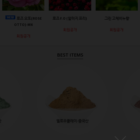
로즈 오또(ROSE
로즈 F.O (알러지 프리)
그린 고체비누향
OTTO)-MN
회원공개
회원공개
회원공개
BEST ITEMS
산
옐로우클레이-중국산