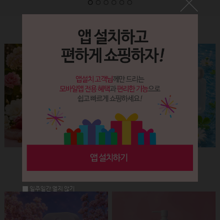
Label&Bottle
햅번 립스틱용기(핑크+골드)
납작 에센스 유리용기 (30ml)
회원공개
회원공개
일주일간 열지 않기